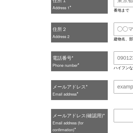
住所１*
*
Address 1
番地まで
u
住所２
Address 2
建物名、
電話番号*
*
Phone number
ハイフン
メールアドレス*
*
Email address
メールアドレス(確認用)*
Email address (for
*
confirmation)