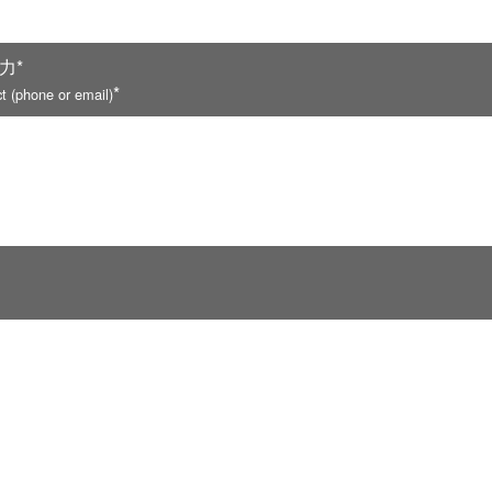
力*
*
t (phone or email)