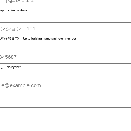
p to street address
部屋番号まで
Up to building name and room number
なし
No hyphen