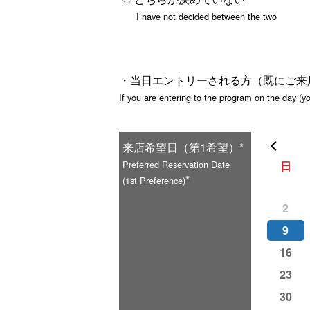
I have not decided between the two
・当日エントリーされる方（既にご来
If you are entering to the program on the day (y
来店希望日（第1希望）*
Preferred Reservation Date
日
*
(1st Preference)
2
9
16
23
30