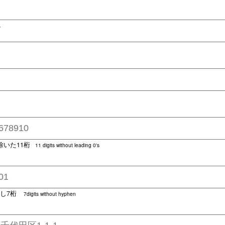
除いた11桁
11 digits without leading 0's
し7桁
7digits without hyphen